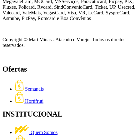
MegavaleCard, MGCard, MSServiços, Paracatucard, Picpay, PIX,
Pluxee, Policard, Rvcard, SindConvenioCard, Ticket, UP, Usecred,
Valecard, ValeMais, VegasCard, Visa, VR,
LeCard, SysproCard,
Asmube,
FizPay, Romcard e Boa Convênios
Copyright © Mart Minas - Atacado e Varejo. Todos os direitos
reservados.
Ofertas
Semanais
Hortifruti
INSTITUCIONAL
Quem Somos