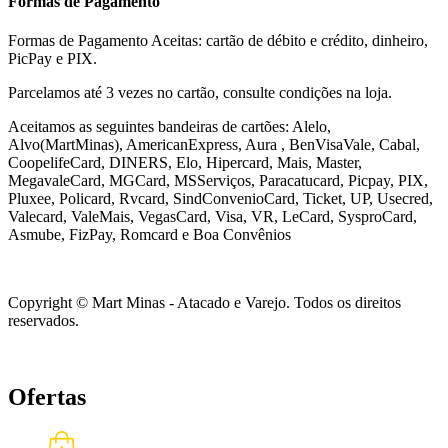
Formas de Pagamento
Formas de Pagamento Aceitas: cartão de débito e crédito, dinheiro,
PicPay e PIX.
Parcelamos até 3 vezes no cartão, consulte condições na loja.
Aceitamos as seguintes bandeiras de cartões: Alelo,
Alvo(MartMinas), AmericanExpress, Aura , BenVisaVale, Cabal,
CoopelifeCard, DINERS, Elo, Hipercard, Mais, Master,
MegavaleCard, MGCard, MSServiços, Paracatucard, Picpay, PIX,
Pluxee, Policard, Rvcard, SindConvenioCard, Ticket, UP, Usecred,
Valecard, ValeMais, VegasCard, Visa, VR,
LeCard, SysproCard,
Asmube,
FizPay, Romcard e Boa Convênios
Copyright © Mart Minas - Atacado e Varejo. Todos os direitos
reservados.
Ofertas