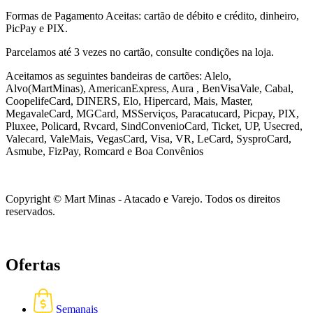
Formas de Pagamento Aceitas: cartão de débito e crédito, dinheiro,
PicPay e PIX.
Parcelamos até 3 vezes no cartão, consulte condições na loja.
Aceitamos as seguintes bandeiras de cartões: Alelo,
Alvo(MartMinas), AmericanExpress, Aura , BenVisaVale, Cabal,
CoopelifeCard, DINERS, Elo, Hipercard, Mais, Master,
MegavaleCard, MGCard, MSServiços, Paracatucard, Picpay, PIX,
Pluxee, Policard, Rvcard, SindConvenioCard, Ticket, UP, Usecred,
Valecard, ValeMais, VegasCard, Visa, VR,
LeCard, SysproCard,
Asmube,
FizPay, Romcard e Boa Convênios
Copyright © Mart Minas - Atacado e Varejo. Todos os direitos
reservados.
Ofertas
Semanais