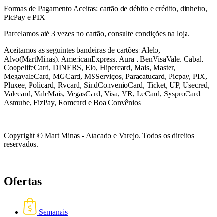
Formas de Pagamento Aceitas: cartão de débito e crédito, dinheiro,
PicPay e PIX.
Parcelamos até 3 vezes no cartão, consulte condições na loja.
Aceitamos as seguintes bandeiras de cartões: Alelo,
Alvo(MartMinas), AmericanExpress, Aura , BenVisaVale, Cabal,
CoopelifeCard, DINERS, Elo, Hipercard, Mais, Master,
MegavaleCard, MGCard, MSServiços, Paracatucard, Picpay, PIX,
Pluxee, Policard, Rvcard, SindConvenioCard, Ticket, UP, Usecred,
Valecard, ValeMais, VegasCard, Visa, VR,
LeCard, SysproCard,
Asmube,
FizPay, Romcard e Boa Convênios
Copyright © Mart Minas - Atacado e Varejo. Todos os direitos
reservados.
Ofertas
Semanais