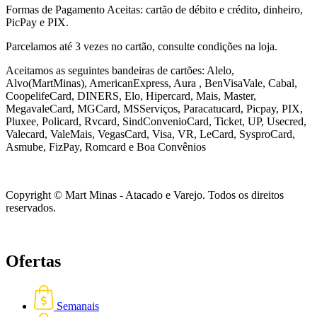
Formas de Pagamento Aceitas: cartão de débito e crédito, dinheiro,
PicPay e PIX.
Parcelamos até 3 vezes no cartão, consulte condições na loja.
Aceitamos as seguintes bandeiras de cartões: Alelo,
Alvo(MartMinas), AmericanExpress, Aura , BenVisaVale, Cabal,
CoopelifeCard, DINERS, Elo, Hipercard, Mais, Master,
MegavaleCard, MGCard, MSServiços, Paracatucard, Picpay, PIX,
Pluxee, Policard, Rvcard, SindConvenioCard, Ticket, UP, Usecred,
Valecard, ValeMais, VegasCard, Visa, VR,
LeCard, SysproCard,
Asmube,
FizPay, Romcard e Boa Convênios
Copyright © Mart Minas - Atacado e Varejo. Todos os direitos
reservados.
Ofertas
Semanais