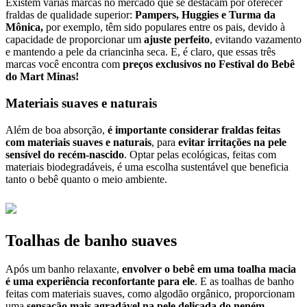
Existem várias marcas no mercado que se destacam por oferecer
fraldas de qualidade superior:
Pampers, Huggies e Turma da
Mônica,
por exemplo,
têm sido populares entre os pais, devido à
capacidade de proporcionar um
ajuste perfeito
, evitando vazamento
e mantendo a pele da criancinha seca. E, é claro, que essas três
marcas você encontra com
preços exclusivos no Festival do Bebê
do Mart Minas!
Materiais suaves e naturais
Além de boa absorção,
é importante considerar fraldas feitas
com materiais suaves e naturais
, para
evitar irritações na pele
sensível do recém-nascido
. Optar pelas ecológicas, feitas com
materiais biodegradáveis, é uma escolha sustentável que beneficia
tanto o bebê quanto o meio ambiente.
Toalhas de banho suaves
Após um banho relaxante,
envolver o bebê em uma toalha macia
é uma experiência reconfortante para ele
. E as toalhas de banho
feitas com materiais suaves, como algodão orgânico, proporcionam
uma
sensação mais agradável na pele delicada do neném.