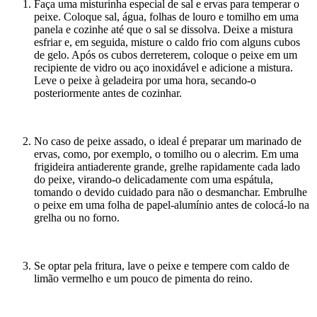
Faça uma misturinha especial de sal e ervas para temperar o
peixe. Coloque sal, água, folhas de louro e tomilho em uma
panela e cozinhe até que o sal se dissolva. Deixe a mistura
esfriar e, em seguida, misture o caldo frio com alguns cubos
de gelo. Após os cubos derreterem, coloque o peixe em um
recipiente de vidro ou aço inoxidável e adicione a mistura.
Leve o peixe à geladeira por uma hora, secando-o
posteriormente antes de cozinhar.
No caso de peixe assado, o ideal é preparar um marinado de
ervas, como, por exemplo, o tomilho ou o alecrim. Em uma
frigideira antiaderente grande, grelhe rapidamente cada lado
do peixe, virando-o delicadamente com uma espátula,
tomando o devido cuidado para não o desmanchar. Embrulhe
o peixe em uma folha de papel-alumínio antes de colocá-lo na
grelha ou no forno.
Se optar pela fritura, lave o peixe e tempere com caldo de
limão vermelho e um pouco de pimenta do reino.