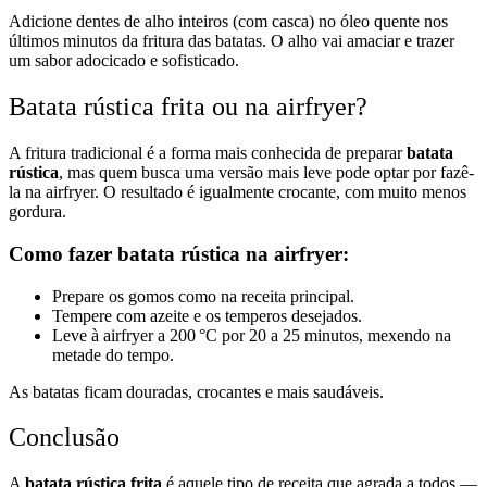
Adicione dentes de alho inteiros (com casca) no óleo quente nos
últimos minutos da fritura das batatas. O alho vai amaciar e trazer
um sabor adocicado e sofisticado.
Batata rústica frita ou na airfryer?
A fritura tradicional é a forma mais conhecida de preparar
batata
rústica
, mas quem busca uma versão mais leve pode optar por fazê-
la na airfryer. O resultado é igualmente crocante, com muito menos
gordura.
Como fazer batata rústica na airfryer:
Prepare os gomos como na receita principal.
Tempere com azeite e os temperos desejados.
Leve à airfryer a 200 °C por 20 a 25 minutos, mexendo na
metade do tempo.
As batatas ficam douradas, crocantes e mais saudáveis.
Conclusão
A
batata rústica frita
é aquele tipo de receita que agrada a todos —