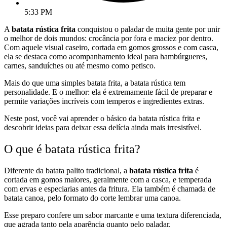
5:33 PM
A
batata rústica frita
conquistou o paladar de muita gente por unir
o melhor de dois mundos: crocância por fora e maciez por dentro.
Com aquele visual caseiro, cortada em gomos grossos e com casca,
ela se destaca como acompanhamento ideal para hambúrgueres,
carnes, sanduíches ou até mesmo como petisco.
Mais do que uma simples batata frita, a batata rústica tem
personalidade. E o melhor: ela é extremamente fácil de preparar e
permite variações incríveis com temperos e ingredientes extras.
Neste post, você vai aprender o básico da batata rústica frita e
descobrir ideias para deixar essa delícia ainda mais irresistível.
O que é batata rústica frita?
Diferente da batata palito tradicional, a
batata rústica frita
é
cortada em gomos maiores, geralmente com a casca, e temperada
com ervas e especiarias antes da fritura. Ela também é chamada de
batata canoa, pelo formato do corte lembrar uma canoa.
Esse preparo confere um sabor marcante e uma textura diferenciada,
que agrada tanto pela aparência quanto pelo paladar.