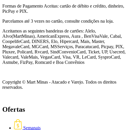
Formas de Pagamento Aceitas: cartão de débito e crédito, dinheiro,
PicPay e PIX.
Parcelamos até 3 vezes no cartão, consulte condições na loja.
Aceitamos as seguintes bandeiras de cartões: Alelo,
Alvo(MartMinas), AmericanExpress, Aura , BenVisaVale, Cabal,
CoopelifeCard, DINERS, Elo, Hipercard, Mais, Master,
MegavaleCard, MGCard, MSServiços, Paracatucard, Picpay, PIX,
Pluxee, Policard, Rvcard, SindConvenioCard, Ticket, UP, Usecred,
Valecard, ValeMais, VegasCard, Visa, VR,
LeCard, SysproCard,
Asmube,
FizPay, Romcard e Boa Convênios
Copyright © Mart Minas - Atacado e Varejo. Todos os direitos
reservados.
Ofertas
Semanais