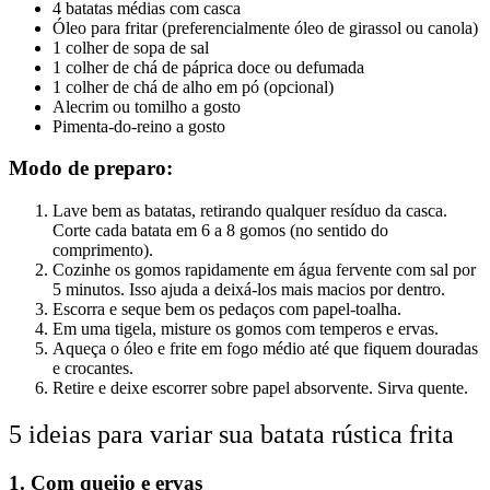
4 batatas médias com casca
Óleo para fritar (preferencialmente óleo de girassol ou canola)
1 colher de sopa de sal
1 colher de chá de páprica doce ou defumada
1 colher de chá de alho em pó (opcional)
Alecrim ou tomilho a gosto
Pimenta-do-reino a gosto
Modo de preparo:
Lave bem as batatas, retirando qualquer resíduo da casca.
Corte cada batata em 6 a 8 gomos (no sentido do
comprimento).
Cozinhe os gomos rapidamente em água fervente com sal por
5 minutos. Isso ajuda a deixá-los mais macios por dentro.
Escorra e seque bem os pedaços com papel-toalha.
Em uma tigela, misture os gomos com temperos e ervas.
Aqueça o óleo e frite em fogo médio até que fiquem douradas
e crocantes.
Retire e deixe escorrer sobre papel absorvente. Sirva quente.
5 ideias para variar sua batata rústica frita
1. Com queijo e ervas