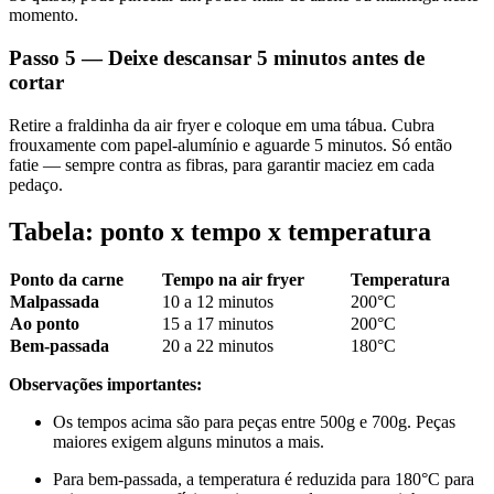
momento.
Passo 5 — Deixe descansar 5 minutos antes de
cortar
Retire a fraldinha da air fryer e coloque em uma tábua. Cubra
frouxamente com papel-alumínio e aguarde 5 minutos. Só então
fatie — sempre contra as fibras, para garantir maciez em cada
pedaço.
Tabela: ponto x tempo x temperatura
Ponto da carne
Tempo na air fryer
Temperatura
Malpassada
10 a 12 minutos
200°C
Ao ponto
15 a 17 minutos
200°C
Bem-passada
20 a 22 minutos
180°C
Observações importantes:
Os tempos acima são para peças entre 500g e 700g. Peças
maiores exigem alguns minutos a mais.
Para bem-passada, a temperatura é reduzida para 180°C para