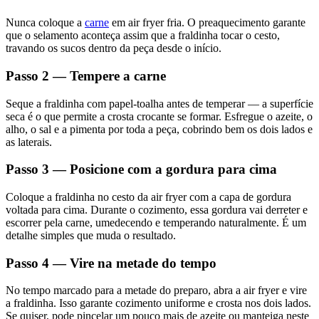
Nunca coloque a
carne
em air fryer fria. O preaquecimento garante
que o selamento aconteça assim que a fraldinha tocar o cesto,
travando os sucos dentro da peça desde o início.
Passo 2 — Tempere a carne
Seque a fraldinha com papel-toalha antes de temperar — a superfície
seca é o que permite a crosta crocante se formar. Esfregue o azeite, o
alho, o sal e a pimenta por toda a peça, cobrindo bem os dois lados e
as laterais.
Passo 3 — Posicione com a gordura para cima
Coloque a fraldinha no cesto da air fryer com a capa de gordura
voltada para cima. Durante o cozimento, essa gordura vai derreter e
escorrer pela carne, umedecendo e temperando naturalmente. É um
detalhe simples que muda o resultado.
Passo 4 — Vire na metade do tempo
No tempo marcado para a metade do preparo, abra a air fryer e vire
a fraldinha. Isso garante cozimento uniforme e crosta nos dois lados.
Se quiser, pode pincelar um pouco mais de azeite ou manteiga neste