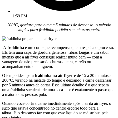
1:59 PM
200°C, gordura para cima e 5 minutos de descanso: o método
simples para fraldinha perfeita sem churrasqueira
A
fraldinha
é um corte que recompensa quem respeita o processo.
Ela tem uma capa de gordura generosa, fibras longas e um sabor
intenso que a air fryer consegue realçar muito bem — com a
vantagem de não precisar de churrasqueira, carvão ou
acompanhamento de ninguém.
O tempo ideal para
fraldinha na air fryer
é de 15 a 20 minutos a
200°C, virando na metade do tempo e deixando a carne descansar
por 5 minutos antes de cortar. Esse último detalhe é o que separa
uma fraldinha suculenta de uma seca — e é exatamente o passo que
a maioria das pessoas pula.
Quando você corta a carne imediatamente após tirar da air fryer, o
suco que estava concentrado no centro escorre todo para a
tábua. Já o descanso faz com que esse líquido se redistribua pela
peça inteira.