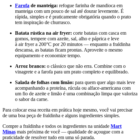
Farofa
de manteiga:
r
efogue farinha de mandioca em
manteiga com um pouco de sal até dourar levemente. É
rápida, simples e é praticamente obrigatória quando o prato
tem inspiração de churrasco.
Batata rústica na air fryer:
c
orte batatas com casca em
gomos, tempere com azeite, sal, alho e páprica e leve
à air fryer a 200°C por 20 minutos — enquanto a fraldinha
descansa, as batatas ficam prontas. Aproveite o mesmo
equipamento e economize tempo.
Arroz branco:
o clássico que não erra. Combine com o
vinagrete e a farofa para um prato completo e equilibrado.
Salada de folhas com limão:
p
ara quem quer algo mais leve
acompanhando a proteína, rúcula ou alface-americana com
um fio de azeite e limão é uma combinação limpa que valoriza
o sabor da carne.
Para colocar essa receita em prática hoje mesmo, você vai precisar
de uma boa peça de fraldinha e alguns ingredientes simples.
Compre a fraldinha e todos os ingredientes na unidade
Mart
Minas
mais próxima de você — qualidade de açougue com a
praticidade de resolver tudo em uma só parada.