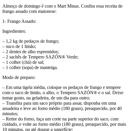
Almoço de domingo é com o Mart Minas. Confira essa receita de
frango assado com maionese:
1- Frango Assado:
Ingredientes:
– 1,2 kg de pedaços de frango;
– suco de 1 limão;
– 2 dentes de alho espremidos;
– 2 sachês de Tempero SAZÓN®️ Verde;
– 1 colher (chá) de sal;
– 1 colher (sopa) de manteiga.
Modo de preparo:
– Em uma tigela média, coloque os pedaços de frango e tempere
com o suco de limão, o alho, o Tempero SAZÓN®️ e o sal. Deixe
tomar gosto, na geladeira, de um dia para outro;
– Transfira para um saco próprio para assar, disponha em uma
assadeira e leve ao forno médio (180 graus), preaquecido, por 40
minutos;
– Retire do forno, faça um corte na parte superior do saco, com
cuidado, e volte ao forno médio (180 graus), preaquecido, por mais
10 minutos, ou até dourar a superfície;