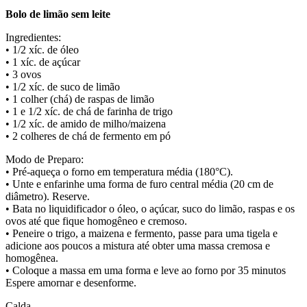
Bolo de limão sem leite
Ingredientes:
• 1/2 xíc. de óleo
• 1 xíc. de açúcar
• 3 ovos
• 1/2 xíc. de suco de limão
• 1 colher (chá) de raspas de limão
• 1 e 1/2 xíc. de chá de farinha de trigo
• 1/2 xíc. de amido de milho/maizena
• 2 colheres de chá de fermento em pó
Modo de Preparo:
• Pré-aqueça o forno em temperatura média (180°C).
• Unte e enfarinhe uma forma de furo central média (20 cm de
diâmetro). Reserve.
• Bata no liquidificador o óleo, o açúcar, suco do limão, raspas e os
ovos até que fique homogêneo e cremoso.
• Peneire o trigo, a maizena e fermento, passe para uma tigela e
adicione aos poucos a mistura até obter uma massa cremosa e
homogênea.
• Coloque a massa em uma forma e leve ao forno por 35 minutos
Espere amornar e desenforme.
Calda