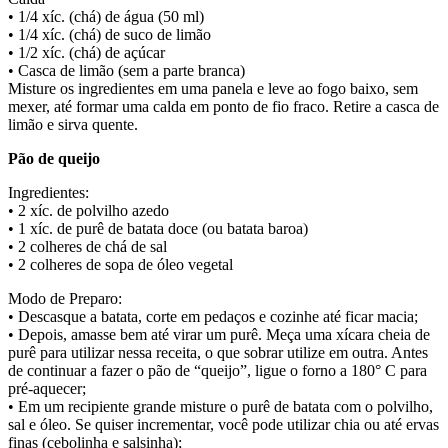
• 1/4 xíc. (chá) de água (50 ml)
• 1/4 xíc. (chá) de suco de limão
• 1/2 xíc. (chá) de açúcar
• Casca de limão (sem a parte branca)
Misture os ingredientes em uma panela e leve ao fogo baixo, sem
mexer, até formar uma calda em ponto de fio fraco. Retire a casca de
limão e sirva quente.
Pão de queijo
Ingredientes:
• 2 xíc. de polvilho azedo
• 1 xíc. de purê de batata doce (ou batata baroa)
• 2 colheres de chá de sal
• 2 colheres de sopa de óleo vegetal
Modo de Preparo:
• Descasque a batata, corte em pedaços e cozinhe até ficar macia;
• Depois, amasse bem até virar um purê. Meça uma xícara cheia de
purê para utilizar nessa receita, o que sobrar utilize em outra. Antes
de continuar a fazer o pão de “queijo”, ligue o forno a 180° C para
pré-aquecer;
• Em um recipiente grande misture o purê de batata com o polvilho,
sal e óleo. Se quiser incrementar, você pode utilizar chia ou até ervas
finas (cebolinha e salsinha);