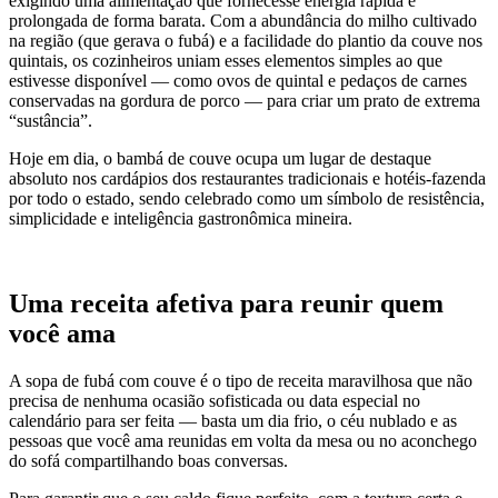
exigindo uma alimentação que fornecesse energia rápida e
prolongada de forma barata. Com a abundância do milho cultivado
na região (que gerava o fubá) e a facilidade do plantio da couve nos
quintais, os cozinheiros uniam esses elementos simples ao que
estivesse disponível — como ovos de quintal e pedaços de carnes
conservadas na gordura de porco — para criar um prato de extrema
“sustância”.
Hoje em dia, o bambá de couve ocupa um lugar de destaque
absoluto nos cardápios dos restaurantes tradicionais e hotéis-fazenda
por todo o estado, sendo celebrado como um símbolo de resistência,
simplicidade e inteligência gastronômica mineira.
Uma receita afetiva para reunir quem
você ama
A sopa de fubá com couve é o tipo de receita maravilhosa que não
precisa de nenhuma ocasião sofisticada ou data especial no
calendário para ser feita — basta um dia frio, o céu nublado e as
pessoas que você ama reunidas em volta da mesa ou no aconchego
do sofá compartilhando boas conversas.