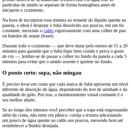
partículas de amido se separam de forma homogênea antes de
iniciarem o cozimento.
Na hora de incorporar essa mistura ao restante do líquido quente na
panela, o ideal é despejar o fubá dissolvido aos poucos, em um fio
constante, mexendo o
caldo
vigorosamente com uma colher de pau
ou batedor de arame (fouet).
Durante todo o cozimento — que deve durar pelo menos de 15 a 20
minutos para garantir que o fubá fique bem cozido e perca o gosto
de cru —, lembre-se de passar a colher no fundo da panela a cada 5
minutos para evitar que o amido assente e queime no fundo.
O ponto certo: sopa, não mingau
É preciso levar em conta que cada marca de fubá apresenta um nível
diferente de absorção de água, dependendo do teor de umidade e da
qualidade do grão. Por isso, o monitoramento visual constante é o
seu melhor aliado.
Se ao longo dos minutos você perceber que a sopa está engrossando
além da conta, não entre em pânico: corrija a textura adicionando
um pouco de água quente ou caldo aos poucos, mexendo bem até
restabelecer a fluidez desejada.