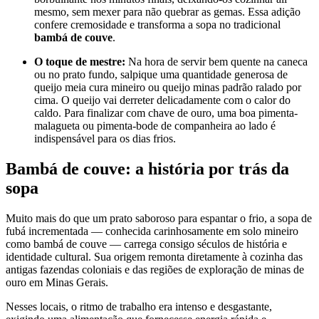
mesmo, sem mexer para não quebrar as gemas. Essa adição
confere cremosidade e transforma a sopa no tradicional
bambá de couve
.
O toque de mestre:
Na hora de servir bem quente na caneca
ou no prato fundo, salpique uma quantidade generosa de
queijo meia cura mineiro ou queijo minas padrão ralado por
cima. O queijo vai derreter delicadamente com o calor do
caldo. Para finalizar com chave de ouro, uma boa pimenta-
malagueta ou pimenta-bode de companheira ao lado é
indispensável para os dias frios.
Bambá de couve: a história por trás da
sopa
Muito mais do que um prato saboroso para espantar o frio, a sopa de
fubá incrementada — conhecida carinhosamente em solo mineiro
como bambá de couve — carrega consigo séculos de história e
identidade cultural. Sua origem remonta diretamente à cozinha das
antigas fazendas coloniais e das regiões de exploração de minas de
ouro em Minas Gerais.
Nesses locais, o ritmo de trabalho era intenso e desgastante,