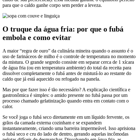
para que o caldo ganhe corpo sem perder a leveza.
O truque da água fria: por que o fubá
embola e como evitar
A maior “regra de ouro” da culinária mineira quando o assunto é o
uso de farináceos de milho é o controle de temperatura no momento
da mistura. O grande segredo consiste em separar cerca de 1 xícara
de água fria (ou em temperatura ambiente) do total da receita para
dissolver completamente o fubá antes de misturá-lo ao restante do
caldo que já está aquecido ou refogado na panela.
Mas por que fazer isso é tão necessário? A explicação científica e
gastronômica é simples: o amido presente no fubá passa por um
processo chamado gelatinização quando entra em contato com o
calor.
Se você joga o fubá seco diretamente em um líquido fervente, os
grãos da camada externa cozinham e se expandem
instantaneamente, criando uma barreira impermeável. Isso aprisiona
o fubá seco e cru do lado de dentro, gerando aquelas incômodas
pelotas difíceis de desmanchar. Dissolvendo em água fria, as