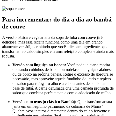
Para incrementar: do dia a dia ao bambá
de couve
A versão básica e vegetariana da sopa de fubá com couve já é
deliciosa, mas essa receita funciona como uma tela em branco
altamente versátil, permitindo que você adicione ingredientes que
transformam o caldo simples em uma refeição completa e ainda mais
robusta.
Versão com linguiça ou bacon:
Você pode iniciar a receita
dourando cubinhos de bacon ou rodelas de linguiça calabresa
ou de porco na própria panela. Retire o excesso de gordura se
necessário, mas aproveite aquele fundinho dourado e repleto
de sabor para refogar o alho e a cebola antes de adicionar a
base de fubá. A carne defumada cria uma camada profunda de
sabor que combina perfeitamente com o adocicado do milho.
Versão com ovos (o clássico Bambá):
Quer transformar sua
janta em um legítimo patrimônio da culinária de Minas?
Quebre ovos inteiros diretamente dentro do caldo fervente e
borbulhante nos minutos finais, deixando-os cozinhar ali