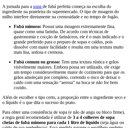
A jornada para a
sopa
de fubá perfeita começa na escolha do
ingrediente na prateleira do supermercado. O tipo de moagem do
milho interfere diretamente na cremosidade e no tempo de fogão.
Fubá mimoso:
Possui uma moagem extremamente fina,
quase como uma farinha. De acordo com técnicas de
gastronomia e cocção de farináceos, ele é o mais indicado e o
grande preferido para o preparo de sopas e caldos, pois
dissolve com maior facilidade e resulta em uma textura muito
mais lisa, sedosa e cremosa.
Fubá comum ou grosso:
Tem uma textura rústica e grãos
visivelmente maiores. Embora possa ser utilizado, ele exige
um tempo consideravelmente maior de cozimento para que os
grãos amoleçam por completo, correndo o risco de deixar o
caldo com uma sensação “aerosa” na boca se não for bem
cozido.
Além de escolher o tipo certo, a proporção entre o ingrediente seco e
o líquido é o que dita o sucesso do prato.
Para obter uma consistência de sopa (e não de angu ou bloco firme),
a regra geral recomendada é utilizar de
3 a 4 colheres de sopa
cheias de fubá mimoso para cada 1 litro de líquido
(seja água ou
caldo de sua preferência). Essa medida garante o equilíbrio perfeito