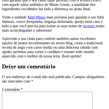
Para garantir que o seu caldo fique perfeito, com a textura certa e
com aquele sabor autêntico de Minas Gerais, a qualidade dos
ingredientes escolhidos faz toda a diferença no prato final.
Visite a unidade
Mart Minas
mais próxima para garantir o seu fubá
mimoso, couve fresquinha, linguiça defumada, queijo meia cura e
tudo o que você precisa para tornar as suas noites de
inverno
muito
mais aconchegantes e saborosas!
Aproveite a sua visita para conferir também outras excelentes
opções de pratos reconfortantes no nosso blog, como a tradicional
receita de angu com carne moída
ou uma deliciosa
rabada com
agrião
, perfeitas para variar o cardápio e manter todo mundo
aquecido com o melhor da nossa terra. Bom apetite!
Deixe um comentário
O seu endereço de e-mail não será publicado.
Campos obrigatórios
são marcados com
*
Comentário
*