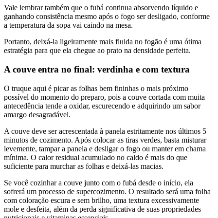
Vale lembrar também que o fubá continua absorvendo líquido e
ganhando consistência mesmo após o fogo ser desligado, conforme
a temperatura da sopa vai caindo na mesa.
Portanto, deixá-la ligeiramente mais fluida no fogão é uma ótima
estratégia para que ela chegue ao prato na densidade perfeita.
A couve entra no final: verdinha e com textura
O truque aqui é picar as folhas bem fininhas o mais próximo
possível do momento do preparo, pois a couve cortada com muita
antecedência tende a oxidar, escurecendo e adquirindo um sabor
amargo desagradável.
A couve deve ser acrescentada à panela estritamente nos últimos 5
minutos de cozimento. Após colocar as tiras verdes, basta misturar
levemente, tampar a panela e desligar o fogo ou manter em chama
mínima. O calor residual acumulado no caldo é mais do que
suficiente para murchar as folhas e deixá-las macias.
Se você cozinhar a couve junto com o fubá desde o início, ela
sofrerá um processo de supercozimento. O resultado será uma folha
com coloração escura e sem brilho, uma textura excessivamente
mole e desfeita, além da perda significativa de suas propriedades
nutricionais e vitaminas essenciais.