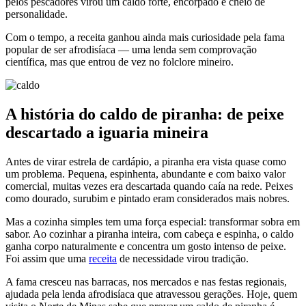
pelos pescadores virou um caldo forte, encorpado e cheio de
personalidade.
Com o tempo, a receita ganhou ainda mais curiosidade pela fama
popular de ser afrodisíaca — uma lenda sem comprovação
científica, mas que entrou de vez no folclore mineiro.
A história do caldo de piranha: de peixe
descartado a iguaria mineira
Antes de virar estrela de cardápio, a piranha era vista quase como
um problema. Pequena, espinhenta, abundante e com baixo valor
comercial, muitas vezes era descartada quando caía na rede. Peixes
como dourado, surubim e pintado eram considerados mais nobres.
Mas a cozinha simples tem uma força especial: transformar sobra em
sabor. Ao cozinhar a piranha inteira, com cabeça e espinha, o caldo
ganha corpo naturalmente e concentra um gosto intenso de peixe.
Foi assim que uma
receita
de necessidade virou tradição.
A fama cresceu nas barracas, nos mercados e nas festas regionais,
ajudada pela lenda afrodisíaca que atravessou gerações. Hoje, quem