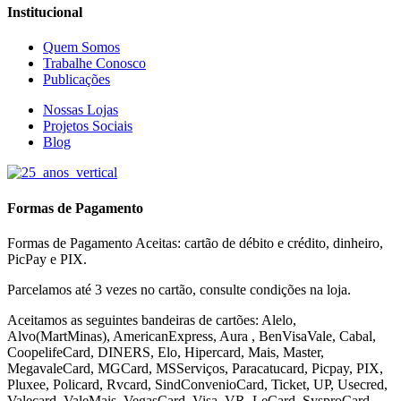
Institucional
Quem Somos
Trabalhe Conosco
Publicações
Nossas Lojas
Projetos Sociais
Blog
Formas de Pagamento
Formas de Pagamento Aceitas: cartão de débito e crédito, dinheiro,
PicPay e PIX.
Parcelamos até 3 vezes no cartão, consulte condições na loja.
Aceitamos as seguintes bandeiras de cartões: Alelo,
Alvo(MartMinas), AmericanExpress, Aura , BenVisaVale, Cabal,
CoopelifeCard, DINERS, Elo, Hipercard, Mais, Master,
MegavaleCard, MGCard, MSServiços, Paracatucard, Picpay, PIX,
Pluxee, Policard, Rvcard, SindConvenioCard, Ticket, UP, Usecred,
Valecard, ValeMais, VegasCard, Visa, VR,
LeCard, SysproCard,