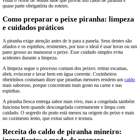
visita o Norte de Minas sabe que provar um caldo de piranha é
quase parte obrigatória do roteiro.
Como preparar o peixe piranha: limpeza
e cuidados práticos
A piranha exige atenção antes de ir para a panela. Seus dentes são
afiados e os espinhos, resistentes, por isso o ideal é usar luvas ou um
pano grosso ao manusear o peixe. Esse cuidado simples evita
acidentes durante a limpeza.
A limpeza segue o processo comum dos peixes: retirar escamas,
abrir, eviscerar e lavar bem em água corrente. Cozinheiros
ribeirinhos costumam dizer que piranhas menores rendem um
caldo
mais saboroso, porque concentram mais gosto na carne e nas
espinhas.
A piranha fresca entrega sabor mais vivo, mas a congelada também
funciona bem quando descongelada corretamente e limpa com
cuidado. O segredo do prato está menos na origem do peixe e mais
no cozimento lento, que extrai sabor e textura.
Receita do caldo de piranha mineiro:
ingredientes e modo de preparo